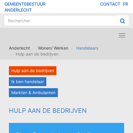
Overslaan
GEMEENTEBESTUUR
CONTACT
FR
MENU
en
ANDERLECHT
naar
PIED
de
DE
inhoud
PAGE
gaan
Toggl
navig
Anderlecht
Wonen/ Werken
Handelaars
Hulp aan de bedrijven
Hulp aan de bedrijven
Ik ben handelaar
Markten & Ambulanten
HULP AAN DE BEDRIJVEN