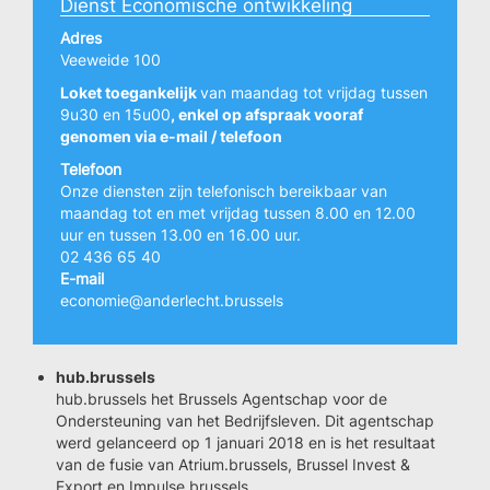
Dienst Economische ontwikkeling
Adres
Veeweide 100
Loket toegankelijk
van maandag tot vrijdag tussen
9u30 en 15u00
, enkel op afspraak vooraf
genomen via e-mail / telefoon
Telefoon
Onze diensten zijn telefonisch bereikbaar van
maandag tot en met vrijdag tussen 8.00 en 12.00
uur en tussen 13.00 en 16.00 uur.
02 436 65 40
E-mail
economie@anderlecht.brussels
hub.brussels
hub.brussels het Brussels Agentschap voor de
Ondersteuning van het Bedrijfsleven. Dit agentschap
werd gelanceerd op 1 januari 2018 en is het resultaat
van de fusie van Atrium.brussels, Brussel Invest &
Export en Impulse.brussels.