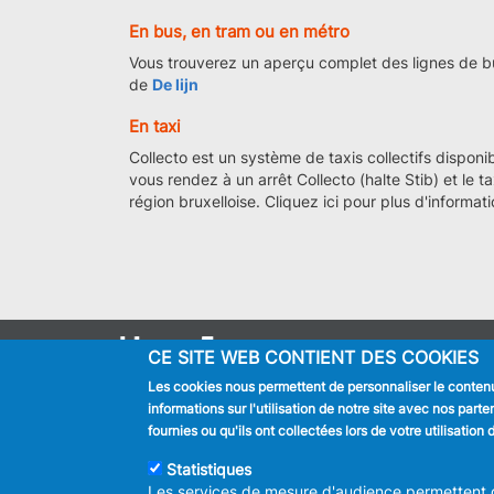
En bus, en tram ou en métro
Vous trouverez un aperçu complet des lignes de bus
de
De lijn
En taxi
Collecto est un système de taxis collectifs disponi
vous rendez à un arrêt Collecto (halte Stib) et le 
région bruxelloise. Cliquez ici pour plus d'informati
CE SITE WEB CONTIENT DES COOKIES
JE SUIS
Les cookies nous permettent de personnaliser le contenu 
Habitant
informations sur l'utilisation de notre site avec nos par
Touriste
fournies ou qu'ils ont collectées lors de votre utilisatio
Entreprise
Journaliste
Statistiques
Les services de mesure d'audience permettent de