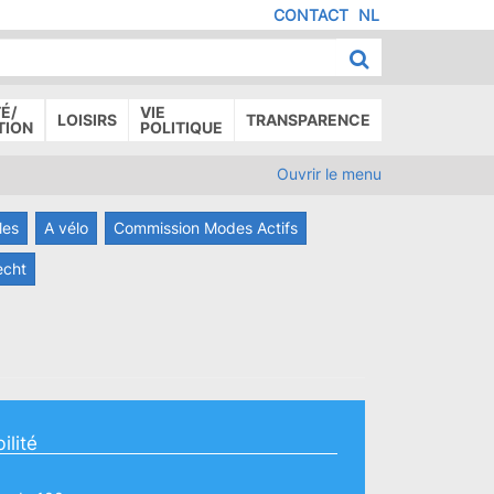
CONTACT
NL
MENU
IED
E
AGE
É/
VIE
LOISIRS
TRANSPARENCE
TION
POLITIQUE
Ouvrir le menu
les
A vélo
Commission Modes Actifs
echt
ilité