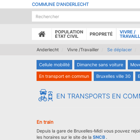
Aller
COMMUNE D'ANDERLECHT
au
contenu
principal
POPULATION
VIVRE /
PROPRETÉ
ACCUEIL
ÉTAT CIVIL
TRAVAIL
Anderlecht
Vivre /Travailler
Se déplacer
Cellule mobilité
Dimanche sans voiture
Move
En transport en commun
Bruxelles ville 30
E
EN TRANSPORTS EN CO
En train
Depuis la gare de Bruxelles-Midi vous pouvez rejo
les horaires sur le site de la
SNCB
.