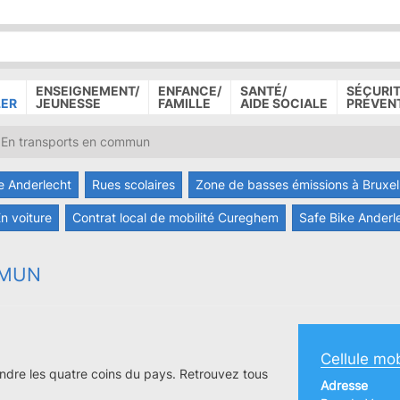
P
D
P
ENSEIGNEMENT/
ENFANCE/
SANTÉ/
SÉCURIT
LER
JEUNESSE
FAMILLE
AIDE SOCIALE
PRÉVEN
En transports en commun
 Anderlecht
Rues scolaires
Zone de basses émissions à Bruxel
n voiture
Contrat local de mobilité Cureghem
Safe Bike Anderl
MMUN
Cellule mob
indre les quatre coins du pays. Retrouvez tous
Adresse