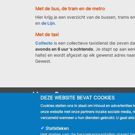
Met de bus, de tram en de metro
Hier krijg je een overzicht van de bussen, trams en
en
de Lijn
.
Met de taxi
Collecto
is een collectieve taxidienst die zeven 
avonds en 6 uur 's ochtends
. Je stapt op aan ee
halte) en wordt afgezet op elk gewenst adres naar
Gewest.
DEZE WEBSITE BEVAT COOKIES
IK BEN
Cookies stellen ons in staat om inhoud en advertenties 
Inwoner
onze website met onze partners inzake sociale media, r
Toerist
verzameld wanneer u hun diensten gebruikt. U gaat akko
Bedrijf
Journalist
Statistieken
Het meten van de bezoekersaantallen maakt het 