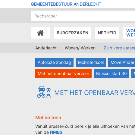
Overslaan
GEMEENTEBESTUUR ANDERLECHT
en
naar
de
inhoud
WO
BURGERZAKEN
NETHEID
gaan
ACCUEIL
WE
Anderlecht
Wonen/ Werken
Zich verplaatse
Autoloze zondag
Mobiliteitscel
Move Ander
Met het openbaar vervoer
Brussel stad 30
MET HET OPENBAAR VER
Met de trein
Vanuit Brussel-Zuid bereik je alle uithoeken van he
van de
NMBS
.