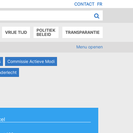
CONTACT
FR
MENU
IED
E
AGE
POLITIEK
VRIJE TIJD
TRANSPARANTIE
BELEID
Menu openen
s
Commissie Actieve Modi
nderlecht
cel