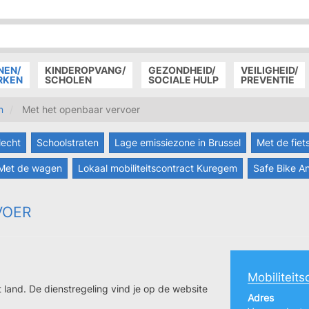
P
D
P
NEN/
KINDEROPVANG/
GEZONDHEID/
VEILIGHEID/
RKEN
SCHOLEN
SOCIALE HULP
PREVENTIE
n
Met het openbaar vervoer
lecht
Schoolstraten
Lage emissiezone in Brussel
Met de fiet
Met de wagen
Lokaal mobiliteitscontract Kuregem
Safe Bike A
VOER
Mobiliteits
t land. De dienstregeling vind je op de website
Adres