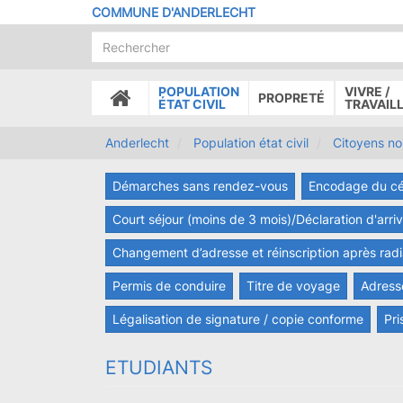
Aller
COMMUNE D'ANDERLECHT
au
contenu
principal
POPULATION
VIVRE /
PROPRETÉ
ACCUEIL
ÉTAT CIVIL
TRAVAIL
Anderlecht
Population état civil
Citoyens n
Démarches sans rendez-vous
Encodage du cé
Court séjour (moins de 3 mois)/Déclaration d'arri
Changement d’adresse et réinscription après radia
Permis de conduire
Titre de voyage
Adress
Légalisation de signature / copie conforme
Pri
ETUDIANTS