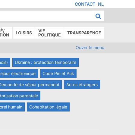
CONTACT
NL
MENU
IED
E
AGE
É/
VIE
LOISIRS
TRANSPARENCE
TION
POLITIQUE
Ouvrir le menu
mois)
Ukraine : protection temporaire
 séjour électronique
Code Pin et Puk
Demande de séjour permanent
Actes étrangers
torisation parentale
porel humain
Cohabitation légale