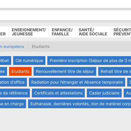
P
D
P
ENSEIGNEMENT/
ENFANCE/
SANTÉ/
SÉCURIT
LER
JEUNESSE
FAMILLE
AIDE SOCIALE
PRÉVEN
on-européens
Etudiants
libat
Clé numérique
Première inscription (Séjour de plus de 3 
vée
Etudiants
Renouvellement titre de séjour
Retrait titre de
tion d'office
Radiation pour l’étranger et Absence temporaire
e de référence
Certificats et attestations
Casier judiciaire
Au
se en charge
Euthanasie, dernières volontés, don de matériel cor