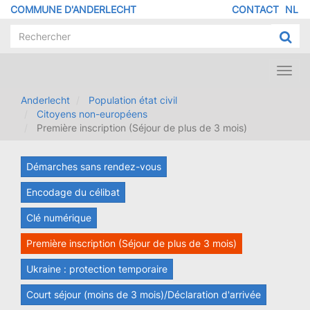
Aller
COMMUNE D'ANDERLECHT
CONTACT
NL
MENU
au
contenu
PIED
principal
DE
PAGE
Toggl
navig
Anderlecht
Population état civil
Citoyens non-européens
Première inscription (Séjour de plus de 3 mois)
Démarches sans rendez-vous
Encodage du célibat
Clé numérique
Première inscription (Séjour de plus de 3 mois)
Ukraine : protection temporaire
Court séjour (moins de 3 mois)/Déclaration d'arrivée