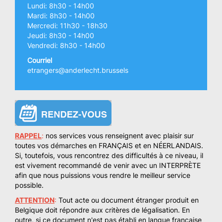
Lundi: 8h30 - 14h00
Mardi: 8h30 - 14h00
Mercredi: 11h30 - 18h30
Jeudi: 8h30 - 14h00
Vendredi: 8h30 - 14h00
Courriel
etrangers@anderlecht.brussels
RAPPEL
:
nos services vous renseignent avec plaisir sur
toutes vos démarches en FRANÇAIS et en NÉERLANDAIS.
Si, toutefois, vous rencontrez des difficultés à ce niveau, il
est vivement recommandé de venir avec un INTERPRÈTE
afin que nous puissions vous rendre le meilleur service
possible.
ATTENTION
:
Tout acte ou document étranger produit en
Belgique doit répondre aux
critères de légalisation
. En
outre, si ce document n'est pas établi en langue française