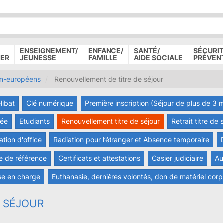
P
D
P
ENSEIGNEMENT/
ENFANCE/
SANTÉ/
SÉCURIT
LER
JEUNESSE
FAMILLE
AIDE SOCIALE
PRÉVEN
on-européens
Renouvellement de titre de séjour
libat
Clé numérique
Première inscription (Séjour de plus de 3 
vée
Etudiants
Renouvellement titre de séjour
Retrait titre de
tion d'office
Radiation pour l’étranger et Absence temporaire
e de référence
Certificats et attestations
Casier judiciaire
Au
se en charge
Euthanasie, dernières volontés, don de matériel cor
 SÉJOUR