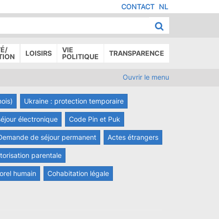
CONTACT
NL
MENU
IED
E
AGE
É/
VIE
LOISIRS
TRANSPARENCE
TION
POLITIQUE
Ouvrir le menu
mois)
Ukraine : protection temporaire
 séjour électronique
Code Pin et Puk
Demande de séjour permanent
Actes étrangers
torisation parentale
porel humain
Cohabitation légale