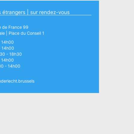
 étrangers | sur rendez-vous
e de France 99
le | Place du Conseil 1
- 14h00
- 14h00
h30 - 18h30
- 14h00
30 - 14h00
derlecht.brussels