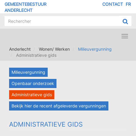
Overslaan
GEMEENTEBESTUUR
CONTACT
FR
MENU
en
ANDERLECHT
naar
PIED
de
DE
inhoud
PAGE
gaan
Toggl
navig
Anderlecht
Wonen/ Werken
Milieuvergunning
Administratieve gids
Milieuvergunning
Openbaar onderzoek
Administratieve gids
Bekijk hier de recent afgeleverde vergunningen
ADMINISTRATIEVE GIDS