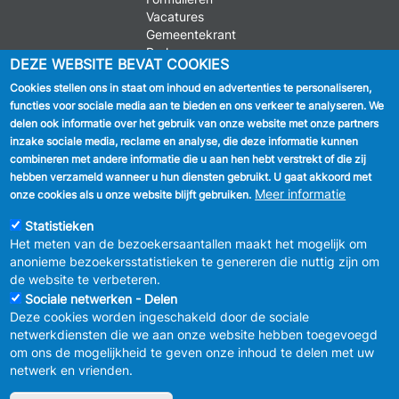
Vacatures
Gemeentekrant
Parkeren
DEZE WEBSITE BEVAT COOKIES
Cookies stellen ons in staat om inhoud en advertenties te personaliseren,
VOLG ONS
functies voor sociale media aan te bieden en ons verkeer te analyseren. We
delen ook informatie over het gebruik van onze website met onze partners
Facebook
inzake sociale media, reclame en analyse, die deze informatie kunnen
combineren met andere informatie die u aan hen hebt verstrekt of die zij
Linkedin
hebben verzameld wanneer u hun diensten gebruikt. U gaat akkoord met
Meer informatie
onze cookies als u onze website blijft gebruiken.
Instagram
Statistieken
Het meten van de bezoekersaantallen maakt het mogelijk om
anonieme bezoekersstatistieken te genereren die nuttig zijn om
de website te verbeteren.
Sociale netwerken - Delen
Deze cookies worden ingeschakeld door de sociale
MENU
Vertrouwelijkheid
netwerkdiensten die we aan onze website hebben toegevoegd
FOOTER
Verbeteringsplan
om ons de mogelijkheid te geven onze inhoud te delen met uw
LEGAL
Wettelijke bepalingen
netwerk en vrienden.
Charter van goed gedrag en moderatie