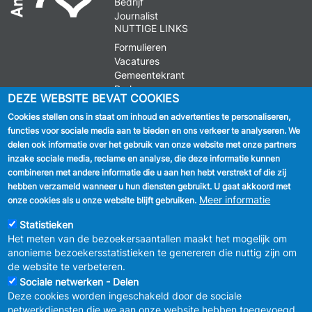
Bedrijf
Journalist
NUTTIGE LINKS
Formulieren
Vacatures
Gemeentekrant
Parkeren
DEZE WEBSITE BEVAT COOKIES
Cookies stellen ons in staat om inhoud en advertenties te personaliseren,
VOLG ONS
functies voor sociale media aan te bieden en ons verkeer te analyseren. We
delen ook informatie over het gebruik van onze website met onze partners
Facebook
inzake sociale media, reclame en analyse, die deze informatie kunnen
combineren met andere informatie die u aan hen hebt verstrekt of die zij
Linkedin
hebben verzameld wanneer u hun diensten gebruikt. U gaat akkoord met
Meer informatie
onze cookies als u onze website blijft gebruiken.
Instagram
Statistieken
Het meten van de bezoekersaantallen maakt het mogelijk om
anonieme bezoekersstatistieken te genereren die nuttig zijn om
de website te verbeteren.
Sociale netwerken - Delen
Deze cookies worden ingeschakeld door de sociale
MENU
Vertrouwelijkheid
netwerkdiensten die we aan onze website hebben toegevoegd