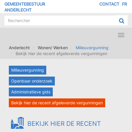
Overslaan
GEMEENTEBESTUUR
CONTACT
FR
MENU
en
ANDERLECHT
naar
PIED
de
DE
inhoud
PAGE
gaan
Toggl
navig
Anderlecht
Wonen/ Werken
Milieuvergunning
Bekijk hier de recent afgeleverde vergunningen
Milieuvergunning
Openbaar onderzoek
Administratieve gids
Bekijk hier de recent afgeleverde vergunningen
BEKIJK HIER DE RECENT