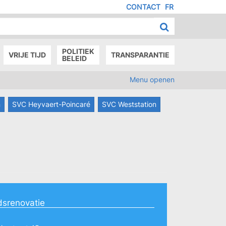
CONTACT
FR
MENU
IED
E
AGE
POLITIEK
VRIJE TIJD
TRANSPARANTIE
BELEID
Menu openen
n
SVC Heyvaert-Poincaré
SVC Weststation
dsrenovatie