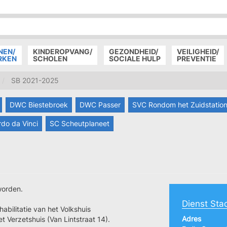
P
D
P
NEN/
KINDEROPVANG/
GEZONDHEID/
VEILIGHEID/
RKEN
SCHOLEN
SOCIALE HULP
PREVENTIE
SB 2021-2025
DWC Biestebroek
DWC Passer
SVC Rondom het Zuidstatio
do da Vinci
SC Scheutplaneet
orden.
Dienst Sta
habilitatie van het Volkshuis
Adres
 Verzetshuis (Van Lintstraat 14).