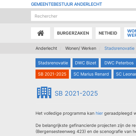
Overslaan
GEMEENTEBESTUUR ANDERLECHT
en
naar
de
inhoud
WO
BURGERZAKEN
NETHEID
gaan
ACCUEIL
WE
Anderlecht
Wonen/ Werken
Stadsrenovatie
Stadsrenovatie
DWC Bizet
DWC Peterbos
SB 2021-2025
SC Marius Renard
SC Leonar
SB 2021-2025
Het volledige programma kan
hier
geraadpleegd w
De belangrijkste gefinancierde projecten zijn de re
(Bergensesteenweg 423) en de scenografie van het