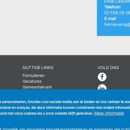
Emile Carpent
Telefoon
02 558 09 2
E-mail
hernieuwing@
NUTTIGE LINKS
VOLG ONS
Formulieren
Faceboo
Vacatures
Gemeentekrant
Linkedin
Parkeren
Instagra
te personaliseren, functies voor sociale media aan te bieden en ons verkeer te a
eclame en analyse, die deze informatie kunnen combineren met andere informatie 
Meer informatie
ord met onze cookies als u onze website blijft gebruiken.
EENTEBESTUUR ANDERLECHT
Raadsplein 1 B-1070-Brussel -
T:
+3
mogelijk om anonieme bezoekersstatistieken te genereren die nutti