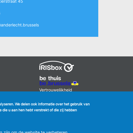
ierstraat 45
8
anderlecht.brussels
k
MENU
Vertrouwelijkheid
FOOTER
Verbeteringsplan
LEGAL
m
Wettelijke bepalingen
nalyseren. We delen ook informatie over het gebruik van
Charter van goed gedrag en
die u aan hen hebt verstrekt of die zij hebben
moderatie van de sociale
netwerken
2 2 558 08 00
g zijn om de website te verbeteren.