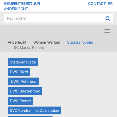
Overslaan
GEMEENTEBESTUUR
CONTACT
FR
MENU
en
ANDERLECHT
naar
PIED
de
DE
inhoud
PAGE
gaan
Toggl
navig
Anderlecht
Wonen/ Werken
Stadsrenovatie
SC Marius Renard
Stadsrenovatie
DWC Bizet
DWC Peterbos
DWC Biestebroek
DWC Passer
SVC Rondom het Zuidstation