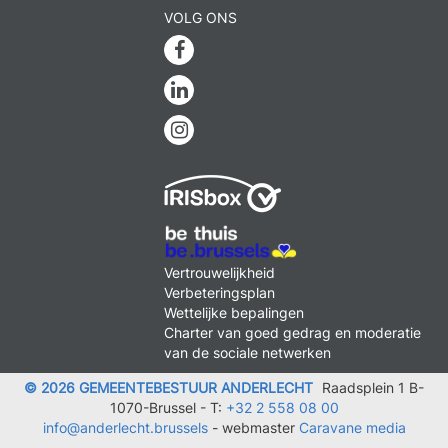
VOLG ONS
Facebook
Linkedin
Instagram
MENU
Vertrouwelijkheid
FOOTER
Verbeteringsplan
LEGAL
Wettelijke bepalingen
Charter van goed gedrag en moderatie
van de sociale netwerken
© 2026 GEMEENTEBESTUUR ANDERLECHT
Raadsplein 1 B-
1070-Brussel -
T:
+32 2 558 08 00
info@anderlecht.brussels
- webmaster
Caravane media