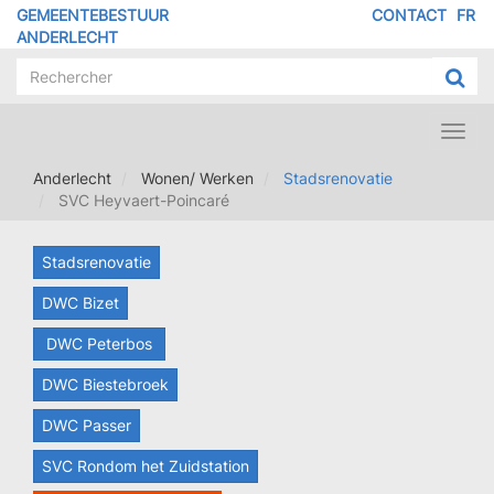
Overslaan
GEMEENTEBESTUUR
CONTACT
FR
MENU
en
ANDERLECHT
naar
PIED
de
DE
inhoud
PAGE
gaan
Toggl
navig
Anderlecht
Wonen/ Werken
Stadsrenovatie
SVC Heyvaert-Poincaré
Stadsrenovatie
DWC Bizet
DWC Peterbos
DWC Biestebroek
DWC Passer
SVC Rondom het Zuidstation