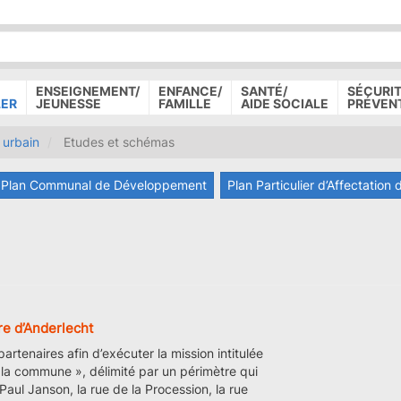
P
D
P
ENSEIGNEMENT/
ENFANCE/
SANTÉ/
SÉCURIT
LER
JEUNESSE
FAMILLE
AIDE SOCIALE
PRÉVEN
urbain
Etudes et schémas
Plan Communal de Développement
Plan Particulier d’Affectation 
re d’Anderlecht
tenaires afin d’exécuter la mission intitulée
 la commune », délimité par un périmètre qui
aul Janson, la rue de la Procession, la rue