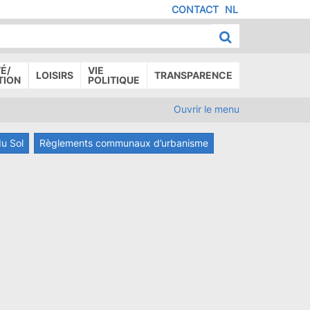
CONTACT
NL
MENU
IED
E
AGE
É/
VIE
LOISIRS
TRANSPARENCE
TION
POLITIQUE
Ouvrir le menu
du Sol
Règlements communaux d’urbanisme