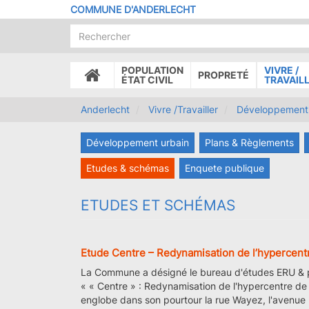
Aller
COMMUNE D'ANDERLECHT
au
contenu
principal
POPULATION
VIVRE /
PROPRETÉ
ACCUEIL
ÉTAT CIVIL
TRAVAIL
Anderlecht
Vivre /Travailler
Développement 
Développement urbain
Plans & Règlements
Etudes & schémas
Enquete publique
ETUDES ET SCHÉMAS
Etude Centre – Redynamisation de l’hypercent
La Commune a désigné le bureau d'études ERU & par
« « Centre » : Redynamisation de l'hypercentre de
englobe dans son pourtour la rue Wayez, l'avenue P