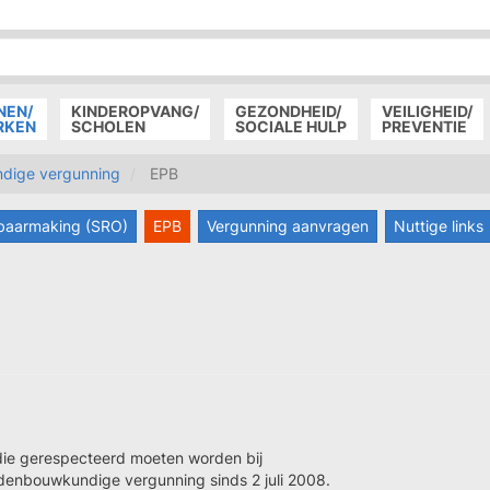
P
D
P
NEN/
KINDEROPVANG/
GEZONDHEID/
VEILIGHEID/
RKEN
SCHOLEN
SOCIALE HULP
PREVENTIE
dige vergunning
EPB
nbaarmaking (SRO)
EPB
Vergunning aanvragen
Nuttige links
die gerespecteerd moeten worden bij
enbouwkundige vergunning sinds 2 juli 2008.