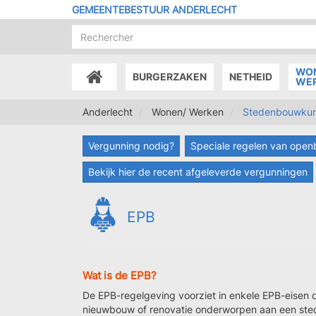
Overslaan
GEMEENTEBESTUUR ANDERLECHT
en
naar
de
inhoud
WO
BURGERZAKEN
NETHEID
gaan
ACCUEIL
WE
Anderlecht
Wonen/ Werken
Stedenbouwkun
Vergunning nodig?
Speciale regelen van ope
Bekijk hier de recent afgeleverde vergunningen
EPB
Wat is de EPB?
De EPB-regelgeving voorziet in enkele EPB-eisen 
nieuwbouw of renovatie onderworpen aan een sted