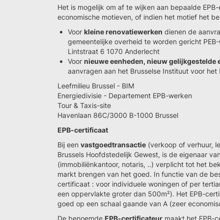
Het is mogelijk om af te wijken aan bepaalde EPB-e
economische motieven, of indien het motief het b
Voor
kleine renovatiewerken
dienen de aanvra
gemeentelijke overheid te worden gericht PE
Lintstraat 6 1070 Anderlecht
Voor
nieuwe eenheden, nieuw gelijkgestelde
aanvragen aan het Brusselse Instituut voor het 
Leefmilieu Brussel - BIM
Energiedivisie - Departement EPB-werken
Tour & Taxis-site
Havenlaan 86C/3000 B-1000 Brussel
EPB-certificaat
Bij een
vastgoedtransactie
(verkoop of verhuur, l
Brussels Hoofdstedelijk Gewest, is de eigenaar v
(immobiliënkantoor, notaris, ..) verplicht tot het 
markt brengen van het goed. In functie van de be
certificaat : voor individuele woningen of per tert
een oppervlakte groter dan 500m²). Het EPB-certifi
goed op een schaal gaande van A (zeer economisch
De benoemde
EPB-certificateur
maakt het EPB-cer