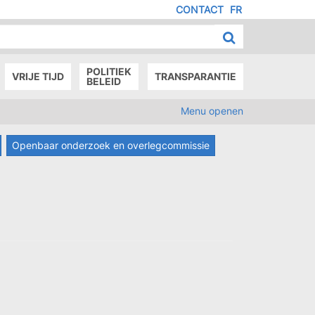
CONTACT
FR
MENU
IED
E
AGE
POLITIEK
VRIJE TIJD
TRANSPARANTIE
BELEID
Menu openen
Openbaar onderzoek en overlegcommissie