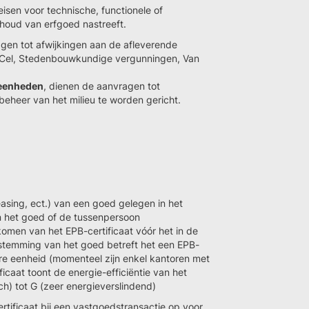
isen voor technische, functionele of
ehoud van erfgoed nastreeft.
gen tot afwijkingen aan de afleverende
B-Cel, Stedenbouwkundige vergunningen, Van
 eenheden
, dienen de aanvragen tot
beheer van het milieu te worden gericht.
easing, ect.) van een goed gelegen in het
an het goed of de tussenpersoon
bekomen van het EPB-certificaat vóór het in de
stemming van het goed betreft het een EPB-
iare eenheid (momenteel zijn enkel kantoren met
caat toont de energie-efficiëntie van het
) tot G (zeer energieverslindend)
tificaat bij een vastgoedstransactie op voor