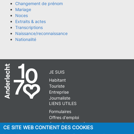
Changement de prénom
Mariage
Noces
Extraits & actes
Transcriptions
Naissance/reconnaissance
Nationalité
JE SUIS
Habitant
Touriste
Entreprise
Journaliste
LIENS UTILES
Formulaires
Offres d'emploi
Journal communal
CE SITE WEB CONTIENT DES COOKIES
Stationnement