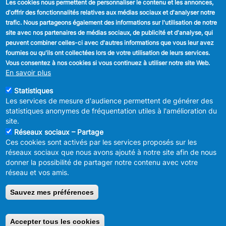
Les cookies nous permettent de personnaliser le contenu et les annonces,
d'offrir des fonctionnalités relatives aux médias sociaux et d'analyser notre
SUIVEZ NOUS
trafic. Nous partageons également des informations sur l'utilisation de notre
site avec nos partenaires de médias sociaux, de publicité et d'analyse, qui
Facebook
peuvent combiner celles-ci avec d'autres informations que vous leur avez
fournies ou qu'ils ont collectées lors de votre utilisation de leurs services.
Linkedin
Vous consentez à nos cookies si vous continuez à utiliser notre site Web.
En savoir plus
Instagram
Statistiques
Les services de mesure d'audience permettent de générer des
statistiques anonymes de fréquentation utiles à l'amélioration du
site.
Réseaux sociaux – Partage
Ces cookies sont activés par les services proposés sur les
MENU
Déclaration de confidentialité
réseaux sociaux que nous avons ajouté à notre site afin de nous
FOOTER
Déclaration d'accessibilité
donner la possibilité de partager notre contenu avec votre
LEGAL
Mentions légales
réseau et vos amis.
Charte de bonne conduite et de
modération des réseaux sociaux
Sauvez mes préférences
© 2026 ADMINISTRATION COMMUNALE D'ANDERLECHT
Place
du Conseil 1 B-1070-Bruxelles -
T:
+32 2 558 08 00
Accepter tous les cookies
Retirer le consentement