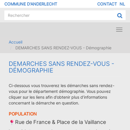
Aller
COMMUNE D'ANDERLECHT
CONTACT
NL
MENU
au
contenu
PIED
principal
DE
PAGE
Toggl
navig
Accueil
DEMARCHES SANS RENDEZ-VOUS - Démographie
DEMARCHES SANS RENDEZ-VOUS -
DÉMOGRAPHIE
Ci-dessous vous trouverez les démarches sans rendez-
vous pour le département démographie. Vous pouvez
cliquer sur les liens afin d’obtenir plus d’informations
concernant la démarche en question.
POPULATION
Rue de France & Place de la Vaillance