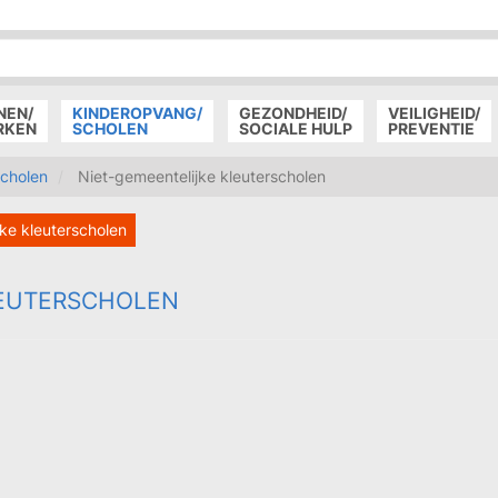
P
D
P
NEN/
KINDEROPVANG/
GEZONDHEID/
VEILIGHEID/
RKEN
SCHOLEN
SOCIALE HULP
PREVENTIE
scholen
Niet-gemeentelijke kleuterscholen
ke kleuterscholen
LEUTERSCHOLEN