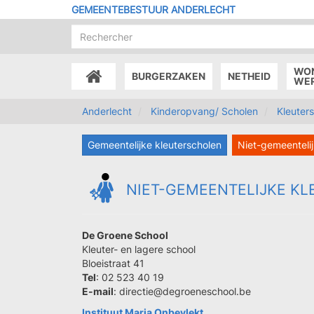
Overslaan
GEMEENTEBESTUUR ANDERLECHT
en
naar
de
inhoud
WO
BURGERZAKEN
NETHEID
gaan
ACCUEIL
WE
Anderlecht
Kinderopvang/ Scholen
Kleuter
Gemeentelijke kleuterscholen
Niet-gemeentelij
NIET-GEMEENTELIJKE K
De Groene School
Kleuter- en lagere school
Bloeistraat 41
Tel
: 02 523 40 19
E-mail
: directie@degroeneschool.be
Instituut Maria Onbevlekt