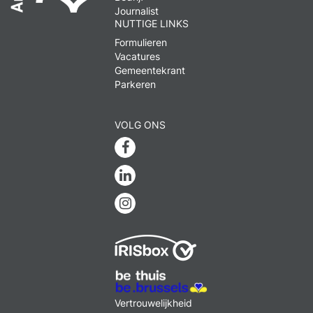
Journalist
NUTTIGE LINKS
Formulieren
Vacatures
Gemeentekrant
Parkeren
VOLG ONS
Facebook
Linkedin
Instagram
MENU
Vertrouwelijkheid
FOOTER