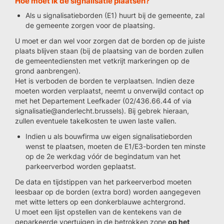
Hoe moet ik de signalisatie plaatsen?
Als u signalisatieborden (E1) huurt bij de gemeente, zal
de gemeente zorgen voor de plaatsing.
U moet er dan wel voor zorgen dat de borden op de juiste
plaats blijven staan (bij de plaatsing van de borden zullen
de gemeentediensten met vetkrijt markeringen op de
grond aanbrengen).
Het is verboden de borden te verplaatsen. Indien deze
moeten worden verplaatst, neemt u onverwijld contact op
met het Departement Leefkader (02/436.66.44 of via
signalisatie@anderlecht.brussels). Bij gebrek hieraan,
zullen eventuele takelkosten te uwen laste vallen.
Indien u als bouwfirma uw eigen signalisatieborden
wenst te plaatsen, moeten de E1/E3-borden ten minste
op de 2e werkdag vóór de begindatum van het
parkeerverbod worden geplaatst.
De data en tijdstippen van het parkeerverbod moeten
leesbaar op de borden (extra bord) worden aangegeven
met witte letters op een donkerblauwe achtergrond.
U moet een lijst opstellen van de kentekens van de
geparkeerde voertuigen in de betrokken zone
op het