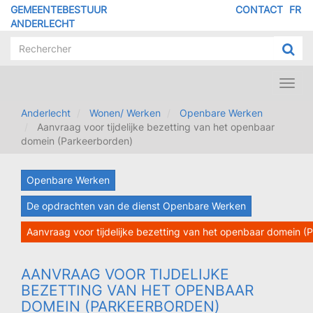
Overslaan
GEMEENTEBESTUUR
CONTACT
FR
MENU
en
ANDERLECHT
naar
PIED
de
DE
inhoud
PAGE
gaan
Toggl
navig
Anderlecht
Wonen/ Werken
Openbare Werken
Aanvraag voor tijdelijke bezetting van het openbaar
domein (Parkeerborden)
Openbare Werken
De opdrachten van de dienst Openbare Werken
Aanvraag voor tijdelijke bezetting van het openbaar domein (
AANVRAAG VOOR TIJDELIJKE
BEZETTING VAN HET OPENBAAR
DOMEIN (PARKEERBORDEN)