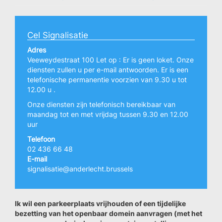
Cel Signalisatie
Adres
Veeweydestraat 100 Let op : Er is geen loket. Onze
diensten zullen u per e-mail antwoorden. Er is een
telefonische permanentie voorzien van 9.30 u tot
12.00 u .
Onze diensten zijn telefonisch bereikbaar van
maandag tot en met vrijdag tussen 9.30 en 12.00
uur
Telefoon
02 436 66 48
E-mail
signalisatie@anderlecht.brussels
Ik wil een parkeerplaats vrijhouden of een tijdelijke
bezetting van het openbaar domein aanvragen (met het