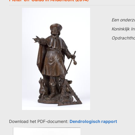
Een onderzo
Koninklijk 
Opdrachthou
Download het PDF-document:
Dendrologisch rapport