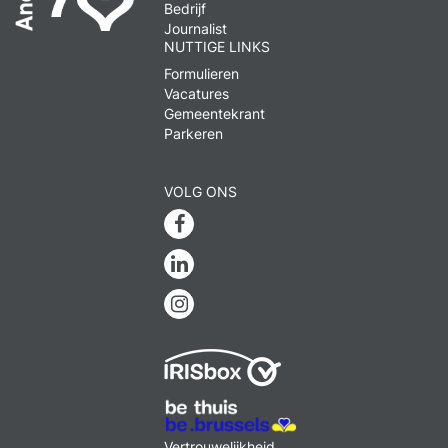
Bedrijf
Journalist
NUTTIGE LINKS
Formulieren
Vacatures
Gemeentekrant
Parkeren
VOLG ONS
Facebook
Linkedin
Instagram
MENU
Vertrouwelijkheid