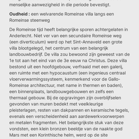
menselijke aanwezigheid in die periode bevestigt.
Oudheid :
een welvarende Romeinse villa langs een
Romeinse steenweg
De Romeinse tijd heeft belangrijke sporen achtergelaten in
Anderlecht. Niet ver van een secundaire Romeinse weg
(een diverticulum) werd op het Sint-Annaveld een grote
villa blootgelegd, het centrum van een belangrijk
landbouwbedrijf. De villa zou bewoond zijn geweest van de
1e tot aan het eind van de 3e eeuw na Christus. Deze villa
bestond uit een hoofdgebouw, verfraaid met een galerij,
een ruimte met een hypocaustum (een ingenieus centraal
vloerverwarmingssysteem, kenmerkend voor de Gallo-
Romeinse architectuur, met name in thermen en baden),
een binnenplaats, landbouwgebouwen en zelfs een
thermaal gebouw. Bij de opgravingen zijn overblijfselen
gevonden van muren bedekt met veelkleurige
pleisterlagen, resten van dakpannen en keramische tegels,
evenals een verscheidenheid aan aardewerkvoorwerpen
en metalen fragmenten. Het belangrijkste stuk van deze
vondsten, een klein bronzen beeldje van de naakte god
Mars met een Korinthische helm, werd op de site