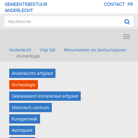
Overslaan
GEMEENTEBESTUUR
CONTACT
FR
MENU
en
ANDERLECHT
naar
PIED
de
DE
inhoud
PAGE
gaan
Toggl
navig
Anderlecht
Vrije tijd
Monumenten en landschappen
Archeologie
Anderlechts erfgoed
Archeologie
Geklasseerd immaterieel erfgoed
Historisch centrum
Kuregemwijk
Astridpark