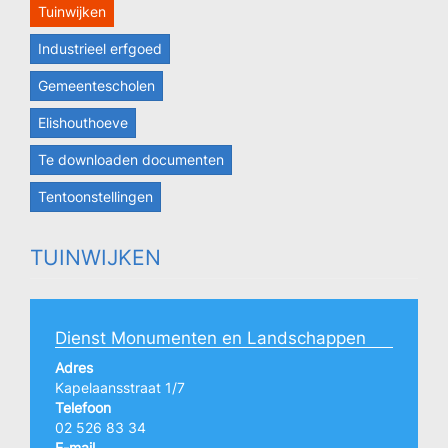
Tuinwijken
Industrieel erfgoed
Gemeentescholen
Elishouthoeve
Te downloaden documenten
Tentoonstellingen
TUINWIJKEN
Dienst Monumenten en Landschappen
Adres
Kapelaansstraat 1/7
Telefoon
02 526 83 34
E-mail