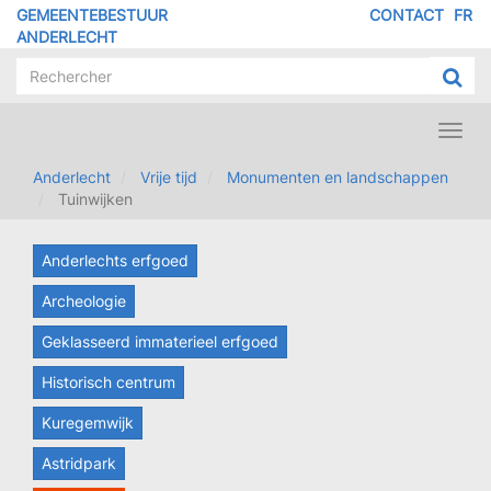
Overslaan
GEMEENTEBESTUUR
CONTACT
FR
MENU
en
ANDERLECHT
naar
PIED
de
DE
inhoud
PAGE
gaan
Toggl
navig
Anderlecht
Vrije tijd
Monumenten en landschappen
Tuinwijken
Anderlechts erfgoed
Archeologie
Geklasseerd immaterieel erfgoed
Historisch centrum
Kuregemwijk
Astridpark