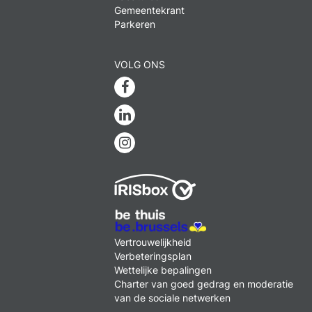
Gemeentekrant
Parkeren
VOLG ONS
Facebook
Linkedin
Instagram
MENU
Vertrouwelijkheid
FOOTER
Verbeteringsplan
LEGAL
Wettelijke bepalingen
Charter van goed gedrag en moderatie
van de sociale netwerken