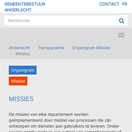
Overslaan
GEMEENTEBESTUUR
CONTACT
FR
MENU
en
ANDERLECHT
naar
PIED
de
DE
inhoud
PAGE
gaan
Toggl
navig
Anderlecht
Transparantie
Organigram Missies
Missies
Organigram
Missies
MISSIES
De missies van elke departement worden
geïmplementeerd door middel van processen die zijn
ontworpen om diensten aan gebruikers te leveren. Onder
proces wordt verstaan een geheel van samenhangende of