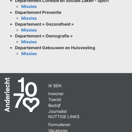
Departement Cohesie en Sociale Zaken - Sport
Missies
Departement Preventie
Missies
Departement « Gezondheid »
Missies
Departement « Demografie »
Missies
Departement Gebouwen en Huisvesting
Missies
IK BEN
Inwoner
Toerist
Bedrijf
Journalist
NUTTIGE LINKS
Formulieren
Vacatures