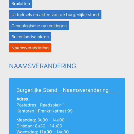
Bruiloften
Uittreksels en akten van de burgerlijke stand
Genealogische opzoekingen
Buitenlandse akten
Naamsverandering
NAAMSVERANDERING
Burgerlijke Stand - Naamsverandering
Adres
Postadres | Raadsplein 1
Kantoren | Frankrijkstraat 99
Maandag: 8u30 - 14u00
Dinsdag: 8u30 - 14u00
Woensdag:
11u30
- 14u00