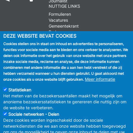
Journalist
NUTTIGE LINKS
Formulieren
Vacatures
Gemeentekrant
Parkeren
DEZE WEBSITE BEVAT COOKIES
Cookies stellen ons in staat om inhoud en advertenties te personaliseren,
VOLG ONS
functies voor sociale media aan te bieden en ons verkeer te analyseren. We
delen ook informatie over het gebruik van onze website met onze partners
Facebook
inzake sociale media, reclame en analyse, die deze informatie kunnen
combineren met andere informatie die u aan hen hebt verstrekt of die zij
Linkedin
hebben verzameld wanneer u hun diensten gebruikt. U gaat akkoord met
Meer informatie
onze cookies als u onze website blijft gebruiken.
Instagram
Statistieken
Het meten van de bezoekersaantallen maakt het mogelijk om
anonieme bezoekersstatistieken te genereren die nuttig zijn om
de website te verbeteren.
Sociale netwerken - Delen
Deze cookies worden ingeschakeld door de sociale
MENU
Vertrouwelijkheid
netwerkdiensten die we aan onze website hebben toegevoegd
FOOTER
Verbeteringsplan
om ons de mogelijkheid te geven onze inhoud te delen met uw