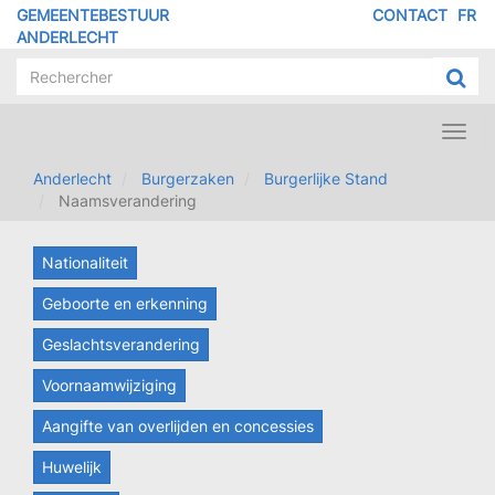
Overslaan
GEMEENTEBESTUUR
CONTACT
FR
MENU
en
ANDERLECHT
naar
PIED
de
DE
inhoud
PAGE
gaan
Toggl
navig
Anderlecht
Burgerzaken
Burgerlijke Stand
Naamsverandering
Nationaliteit
Geboorte en erkenning
Geslachtsverandering
Voornaamwijziging
Aangifte van overlijden en concessies
Huwelijk