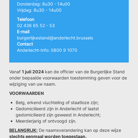
Donderdag: 8u30 - 14u00
Vrijdag: 8u30 - 14u00
Telefoon
02 436 65 52 - 53
E-mail
burgerlijkestand@anderlecht.brussels
Contact
Anderlecht-Info: 0800 9 1070
Vanaf
1 juli 2024
kan de officier van de Burgerlijke Stand
onder bepaalde voorwaarden toestemming geven voor de
wijziging van uw naam.
VOORWAARDEN
Belg, erkend vluchteling of staatloze zijn;
Gedomicilieerd zijn in Anderlecht of laatst
gedomicilieerd zijn geweest in Anderlecht;
Meerderjarig of ontvoogd zijn.
BELANGRIJK:
De naamsverandering kan op deze wijze
slechts eenmaal worden toegestaan.