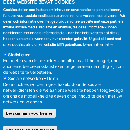
DEZE WEBSITE BEVAT COOKIES
Cookies stellen ons in staat om inhoud en advertenties te personaliseren,
VOLG ONS
functies voor sociale media aan te bieden en ons verkeer te analyseren. We
delen ook informatie over het gebruik van onze website met onze partners
Facebook
inzake sociale media, reclame en analyse, die deze informatie kunnen
combineren met andere informatie die u aan hen hebt verstrekt of die zij
Linkedin
hebben verzameld wanneer u hun diensten gebruikt. U gaat akkoord met
Meer informatie
onze cookies als u onze website blijft gebruiken.
Instagram
Statistieken
Het meten van de bezoekersaantallen maakt het mogelijk om
anonieme bezoekersstatistieken te genereren die nuttig zijn om
de website te verbeteren.
Sociale netwerken - Delen
Deze cookies worden ingeschakeld door de sociale
MENU
Vertrouwelijkheid
netwerkdiensten die we aan onze website hebben toegevoegd
FOOTER
Verbeteringsplan
om ons de mogelijkheid te geven onze inhoud te delen met uw
LEGAL
Wettelijke bepalingen
netwerk en vrienden.
Charter van goed gedrag en moderatie
van de sociale netwerken
Bewaar mijn voorkeuren
© 2026 GEMEENTEBESTUUR ANDERLECHT
Raadsplein 1 B-
1070-Brussel -
T:
+32 2 558 08 00