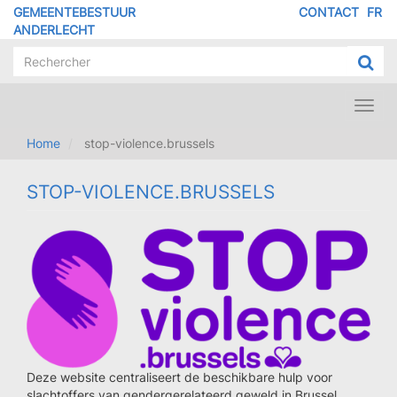
Overslaan
GEMEENTEBESTUUR
CONTACT
FR
MENU
en
ANDERLECHT
naar
PIED
de
DE
inhoud
PAGE
gaan
Toggl
navig
Home
stop-violence.brussels
STOP-VIOLENCE.BRUSSELS
Deze website centraliseert de beschikbare hulp voor
slachtoffers van gendergerelateerd geweld in Brussel,