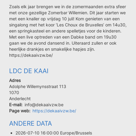
Zoals elk jaar brengen we in de zomermaanden extra sfeer
met onze gezellige Zomerbar Willemien. Dit jaar starten we
met een knaller op vrijdag 10 juli! Kom genieten van een
singalong met het koor ‘Les Choux de Bruxelles’ om 14u30,
een springkasteel en andere spelletjes voor de kinderen.
Met een live optreden van een Dabke band om 19u30
gaan we de avond dansend in. Uiteraard zullen er ook
heerlijke drankjes en smakelijke hapjes zijn.
https://dekaaivzw.be/
LDC DE KAAI
Adres
Adolphe Willemynsstraat 113
Code
1070
postal
Ville
Anderlecht
E-mail
info@dekaaivzw.be
Page web
https://dekaaivzw.be/
ANDERE DATA
2026-07-10 16:00:00 Europe/Brussels