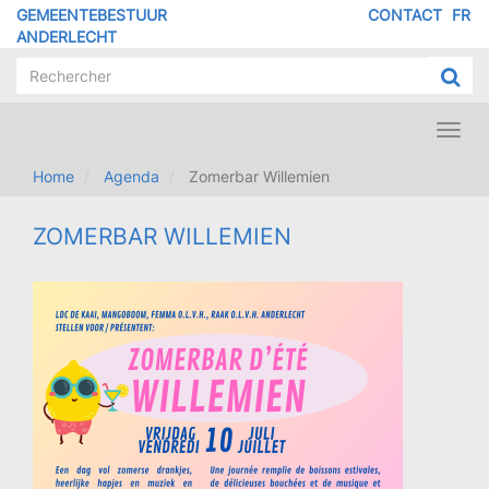
Overslaan
GEMEENTEBESTUUR
CONTACT
FR
MENU
en
ANDERLECHT
naar
PIED
de
DE
inhoud
PAGE
gaan
Toggl
navig
Home
Agenda
Zomerbar Willemien
ZOMERBAR WILLEMIEN