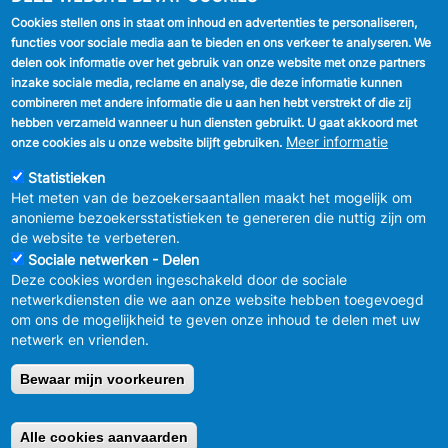
Cookies stellen ons in staat om inhoud en advertenties te personaliseren,
VOLG ONS
functies voor sociale media aan te bieden en ons verkeer te analyseren. We
delen ook informatie over het gebruik van onze website met onze partners
Facebook
inzake sociale media, reclame en analyse, die deze informatie kunnen
combineren met andere informatie die u aan hen hebt verstrekt of die zij
Linkedin
hebben verzameld wanneer u hun diensten gebruikt. U gaat akkoord met
Meer informatie
onze cookies als u onze website blijft gebruiken.
Instagram
Statistieken
Het meten van de bezoekersaantallen maakt het mogelijk om
anonieme bezoekersstatistieken te genereren die nuttig zijn om
de website te verbeteren.
Sociale netwerken - Delen
Deze cookies worden ingeschakeld door de sociale
MENU
Vertrouwelijkheid
netwerkdiensten die we aan onze website hebben toegevoegd
FOOTER
Verbeteringsplan
om ons de mogelijkheid te geven onze inhoud te delen met uw
LEGAL
Wettelijke bepalingen
netwerk en vrienden.
Charter van goed gedrag en moderatie
van de sociale netwerken
Bewaar mijn voorkeuren
© 2026 GEMEENTEBESTUUR ANDERLECHT
Raadsplein 1 B-
1070-Brussel -
T:
+32 2 558 08 00
Alle cookies aanvaarden
Retirer le consentement